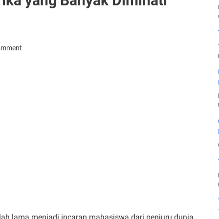
rika yang Banyak Diminati
Comment
elah lama menjadi incaran mahasiswa dari penjuru dunia