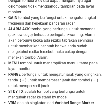
Dengan tombol SEA kita dapat mengaturnya agar
gelombang tidak mengganggu tampilan pada layar
monitor.
GAIN
tombol yang berfungsi untuk mengatur tingkat
frequensi dan kepekaan pancaran radar
ALARM ACK
tombol yang berfungsi untuk menandai
(acknowledge) terhadap peringatan/warning. Alarm
akan berbunyi ketika ada reziko tabrakan sehingga
untuk memberikan perintah bahwa anda sudah
mengetahui resiko tersebut maka cukup dengan
menekan tombol Alarm.
MENU
tombol untuk menampilkan menu utama pada
layar monitor
RANGE
berfungsi untuk mengatur jarak yang diingnkan,
tanda ( + ) untuk memperbesar jarak dan tombol ( – )
untuk memperkecil jarak
STBY TX
adalah tombol yang berfungsi untuk
mengubah radar ke stand by mode.
VRM
adalah singkatan dari
Variabel Range Marker