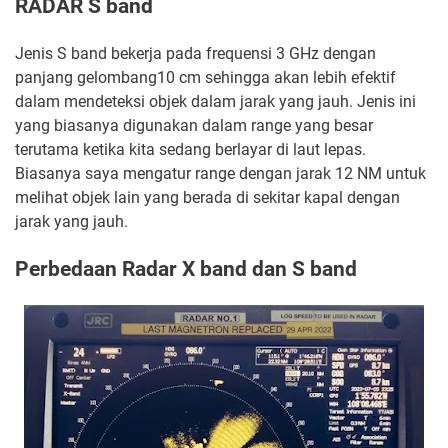
RADAR S band
Jenis S band bekerja pada frequensi 3 GHz dengan
panjang gelombang10 cm sehingga akan lebih efektif
dalam mendeteksi objek dalam jarak yang jauh. Jenis ini
yang biasanya digunakan dalam range yang besar
terutama ketika kita sedang berlayar di laut lepas.
Biasanya saya mengatur range dengan jarak 12 NM untuk
melihat objek lain yang berada di sekitar kapal dengan
jarak yang jauh.
Perbedaan Radar X band dan S band