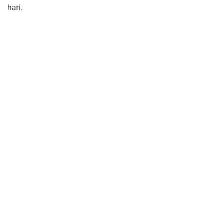
hari.