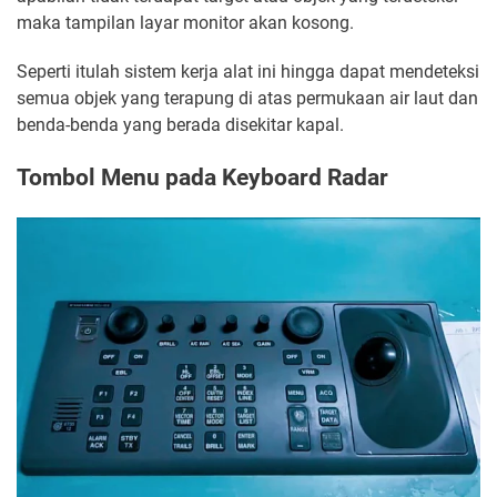
maka tampilan layar monitor akan kosong.
Seperti itulah sistem kerja alat ini hingga dapat mendeteksi
semua objek yang terapung di atas permukaan air laut dan
benda-benda yang berada disekitar kapal.
Tombol Menu pada Keyboard Radar