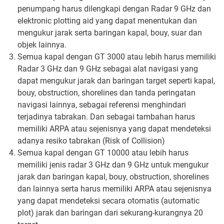
penumpang harus dilengkapi dengan Radar 9 GHz dan
elektronic plotting aid yang dapat menentukan dan
mengukur jarak serta baringan kapal, bouy, suar dan
objek lainnya.
Semua kapal dengan GT 3000 atau lebih harus memiliki
Radar 3 GHz dan 9 GHz sebagai alat navigasi yang
dapat mengukur jarak dan baringan target seperti kapal,
bouy, obstruction, shorelines dan tanda peringatan
navigasi lainnya, sebagai referensi menghindari
terjadinya tabrakan. Dan sebagai tambahan harus
memiliki ARPA atau sejenisnya yang dapat mendeteksi
adanya resiko tabrakan (Risk of Collision)
Semua kapal dengan GT 10000 atau lebih harus
memiliki jenis radar 3 GHz dan 9 GHz untuk mengukur
jarak dan baringan kapal, bouy, obstruction, shorelines
dan lainnya serta harus memiliki ARPA atau sejenisnya
yang dapat mendeteksi secara otomatis (automatic
plot) jarak dan baringan dari sekurang-kurangnya 20