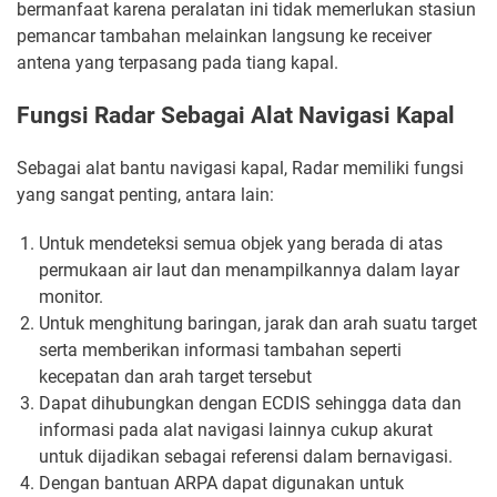
bermanfaat karena peralatan ini tidak memerlukan stasiun
pemancar tambahan melainkan langsung ke receiver
antena yang terpasang pada tiang kapal.
Fungsi Radar Sebagai Alat Navigasi Kapal
Sebagai alat bantu navigasi kapal, Radar memiliki fungsi
yang sangat penting, antara lain:
Untuk mendeteksi semua objek yang berada di atas
permukaan air laut dan menampilkannya dalam layar
monitor.
Untuk menghitung baringan, jarak dan arah suatu target
serta memberikan informasi tambahan seperti
kecepatan dan arah target tersebut
Dapat dihubungkan dengan ECDIS sehingga data dan
informasi pada alat navigasi lainnya cukup akurat
untuk dijadikan sebagai referensi dalam bernavigasi.
Dengan bantuan ARPA dapat digunakan untuk