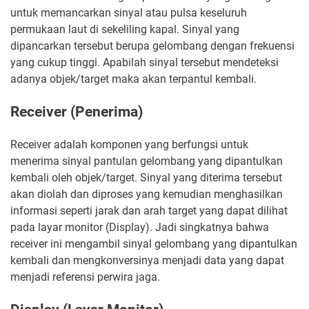
untuk memancarkan sinyal atau pulsa keseluruh
permukaan laut di sekeliling kapal. Sinyal yang
dipancarkan tersebut berupa gelombang dengan frekuensi
yang cukup tinggi. Apabilah sinyal tersebut mendeteksi
adanya objek/target maka akan terpantul kembali.
Receiver (Penerima)
Receiver adalah komponen yang berfungsi untuk
menerima sinyal pantulan gelombang yang dipantulkan
kembali oleh objek/target. Sinyal yang diterima tersebut
akan diolah dan diproses yang kemudian menghasilkan
informasi seperti jarak dan arah target yang dapat dilihat
pada layar monitor (Display). Jadi singkatnya bahwa
receiver ini mengambil sinyal gelombang yang dipantulkan
kembali dan mengkonversinya menjadi data yang dapat
menjadi referensi perwira jaga.