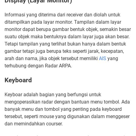
Display (Layar Monitor)
Informasi yang diterima dari receiver dan diolah untuk
ditampilkan pada layar monitor. Tampilan dalam layar
monitor dapat berupa gambar bentuk objek, semakin besar
suatu objek maka bentuknya dalam layar juga akan besar.
Tetapi tampilan yang terlihat bukan hanya dalam bentuk
gambar tetapi juga berupa teks seperti jarak, kecepatan,
arah dan nama, jika objek tersebut memiliki
AIS
yang
terhubung dengan Radar ARPA.
Keyboard
Keyboar adalah bagian yang berfungsi untuk
mengoperasikan radar dengan bantuan menu tombol. Ada
banyak menu dan tombol yang penting pada keyboard
tersebut, seperti mouse yang digunakan dalam menggeser
dan memindahkan courser.