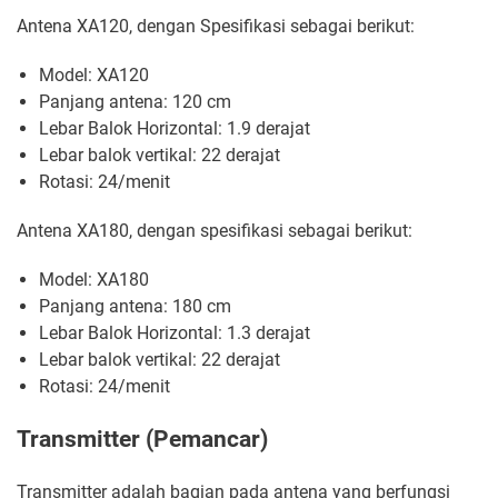
Antena XA120, dengan Spesifikasi sebagai berikut:
Model: XA120
Panjang antena: 120 cm
Lebar Balok Horizontal: 1.9 derajat
Lebar balok vertikal: 22 derajat
Rotasi: 24/menit
Antena XA180, dengan spesifikasi sebagai berikut:
Model: XA180
Panjang antena: 180 cm
Lebar Balok Horizontal: 1.3 derajat
Lebar balok vertikal: 22 derajat
Rotasi: 24/menit
Transmitter (Pemancar)
Transmitter adalah bagian pada antena yang berfungsi