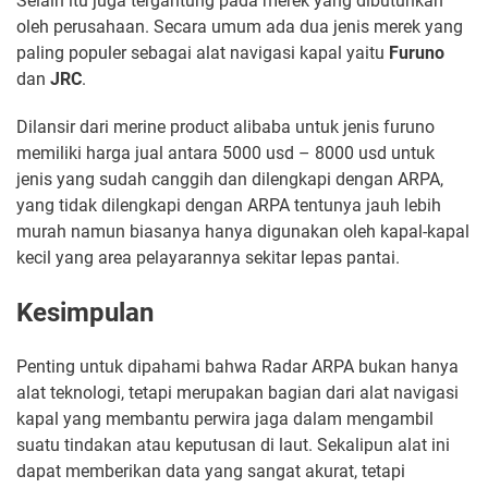
Selain itu juga tergantung pada merek yang dibutuhkan
oleh perusahaan. Secara umum ada dua jenis merek yang
paling populer sebagai alat navigasi kapal yaitu
Furuno
dan
JRC
.
Dilansir dari merine product alibaba untuk jenis furuno
memiliki harga jual antara 5000 usd – 8000 usd untuk
jenis yang sudah canggih dan dilengkapi dengan ARPA,
yang tidak dilengkapi dengan ARPA tentunya jauh lebih
murah namun biasanya hanya digunakan oleh kapal-kapal
kecil yang area pelayarannya sekitar lepas pantai.
Kesimpulan
Penting untuk dipahami bahwa Radar ARPA bukan hanya
alat teknologi, tetapi merupakan bagian dari alat navigasi
kapal yang membantu perwira jaga dalam mengambil
suatu tindakan atau keputusan di laut. Sekalipun alat ini
dapat memberikan data yang sangat akurat, tetapi